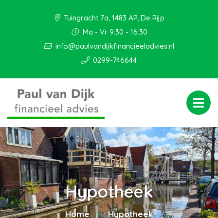
Tuingracht 7a, 1483 AP, De Rijp
Ma - Vr 9:30 - 16:30
info@paulvandijkfinancieeladvies.nl
0299-746644
Hypotheek
Home
Hypotheek