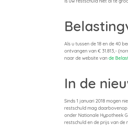
Is uw restschuld niet al te gr
Belasting
Als u tussen de 18 en de 40 b
ontvangen van € 31.813,- (norm
naar de website van
de Belas
In de nie
Sinds 1 januari 2018 mogen n
restschuld mag daarbovenop m
onder Nationale Hypotheek Ga
restschuld en de prijs van d