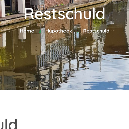
Restschuld
Home
Hypotheek
Restschuld
uld