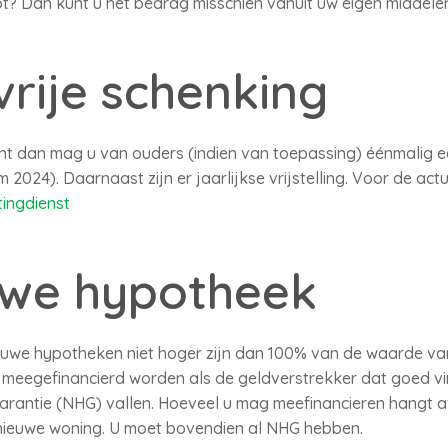
oot? Dan kunt u het bedrag misschien vanuit uw eigen middele
vrije schenking
ent dan mag u van ouders (indien van toepassing) éénmalig e
 2024). Daarnaast zijn er jaarlijkse vrijstelling. Voor de ac
tingdienst
uwe hypotheek
ieuwe hypotheken niet hoger zijn dan 100% van de waarde va
eegefinancierd worden als de geldverstrekker dat goed vin
rantie (NHG) vallen. Hoeveel u mag meefinancieren hangt a
e nieuwe woning. U moet bovendien al NHG hebben.