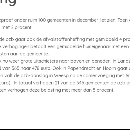
ekproef onder ruim 100 gemeenten in december liet zien. Toe
 met 2 procent.
 de ozb gaat ook de afvalstoffenheffing met gemiddeld 4 pr
eze verhogingen betaalt een gemiddelde huiseigenaar met ee
asten aan de gemeente.
ok nu weer grote uitschieters naar boven en beneden. In Land
d van 365 naar 478 euro. Ook in Papendrecht en Hoorn gaat d
 valt de ozb-aanslag in Weesp na de samenvoeging met Am
uro). In totaal verhogen 21 van de 345 gemeenten de ozb di
en verhogen deze belasting met meer dan 5 procent.