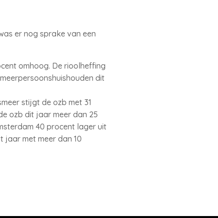
n was er nog sprake van een
ocent omhoog. De rioolheffing
n meerpersoonshuishouden dit
smeer stijgt de ozb met 31
e ozb dit jaar meer dan 25
sterdam 40 procent lager uit
t jaar met meer dan 10