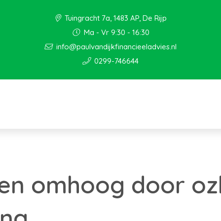
Tuingracht 7a, 1483 AP, De Rijp
Ma - Vr 9:30 - 16:30
info@paulvandijkfinancieeladvies.nl
0299-746644
en omhoog door oz
ing