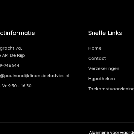
ctinformatie
Snelle Links
ngracht 7a,
Home
 AP, De Rijp
Contact
9-746644
Verzekeringen
o@paulvandijkfinancieeladvies.nl
Hypotheken
 Vr 9:30 - 16:30
Toekomstvoorzienin
Algemene voorwaard