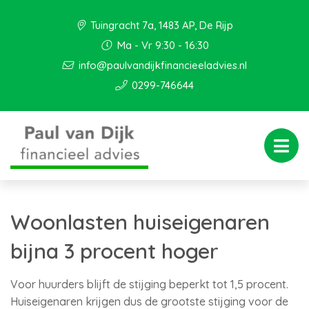
Tuingracht 7a, 1483 AP, De Rijp
Ma - Vr 9:30 - 16:30
info@paulvandijkfinancieeladvies.nl
0299-746644
Woonlasten huiseigenaren
bijna 3 procent hoger
Voor huurders blijft de stijging beperkt tot 1,5 procent.
Huiseigenaren krijgen dus de grootste stijging voor de