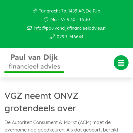
Tuingracht 7a, 1483 AP, De Rijp
Ma - Vr 9:30 - 16:30
info@paulvandijkfinancieeladvies.nl
0299-746644
VGZ neemt ONVZ
grotendeels over
De Autoriteit Consument & Markt (ACM) moet de
overname nog goedkeuren. Als dat gebeurt, bereikt