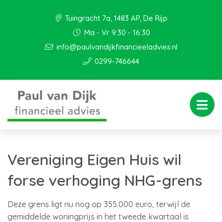
Tuingracht 7a, 1483 AP, De Rijp
Ma - Vr 9:30 - 16:30
info@paulvandijkfinancieeladvies.nl
0299-746644
Vereniging Eigen Huis wil
forse verhoging NHG-grens
Deze grens ligt nu nog op 355.000 euro, terwijl de
gemiddelde woningprijs in het tweede kwartaal is