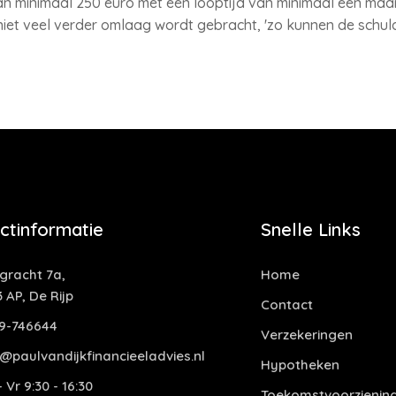
n minimaal 250 euro met een looptijd van minimaal een maan
niet veel verder omlaag wordt gebracht, 'zo kunnen de schu
ctinformatie
Snelle Links
ngracht 7a,
Home
 AP, De Rijp
Contact
9-746644
Verzekeringen
o@paulvandijkfinancieeladvies.nl
Hypotheken
 Vr 9:30 - 16:30
Toekomstvoorzienin