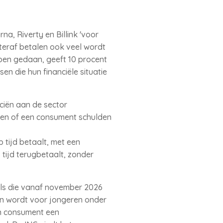
a, Riverty en Billink 'voor
teraf betalen ook veel wordt
ben gedaan, geeft 10 procent
n die hun financiële situatie
nciën aan de sector
eren of een consument schulden
tijd betaalt, met een
 tijd terugbetaalt, zonder
els die vanaf november 2026
en wordt voor jongeren onder
en consument een