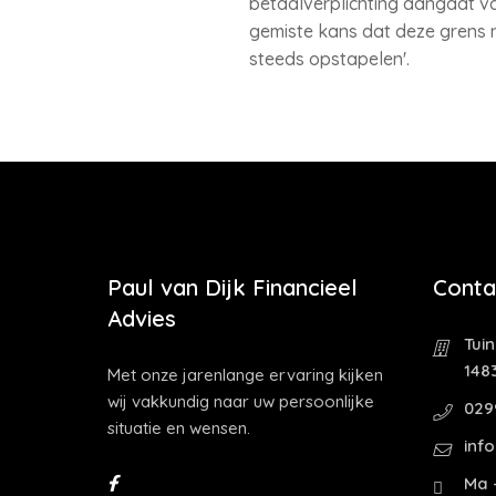
betaalverplichting aangaat va
gemiste kans dat deze grens 
steeds opstapelen'.
Paul van Dijk Financieel
Conta
Advies
Tui
1483
Met onze jarenlange ervaring kijken
wij vakkundig naar uw persoonlijke
029
situatie en wensen.
inf
Ma -