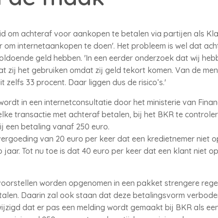
 om achteraf voor aankopen te betalen via partijen als Klarn
r om internetaankopen te doen'. Het probleem is wel dat ach
oldoende geld hebben. 'In een eerder onderzoek dat wij heb
zij het gebruiken omdat zij geld tekort komen. Van de mense
it zelfs 33 procent. Daar liggen dus de risico’s.'
ordt in een internetconsultatie door het ministerie van Fina
lke transactie met achteraf betalen, bij het BKR te control
ij een betaling vanaf 250 euro.
goeding van 20 euro per keer dat een kredietnemer niet op 
jaar. Tot nu toe is dat 40 euro per keer dat een klant niet op
 voorstellen worden opgenomen in een pakket strengere reg
talen. Daarin zal ook staan dat deze betalingsvorm verbod
gewijzigd dat er pas een melding wordt gemaakt bij BKR als e