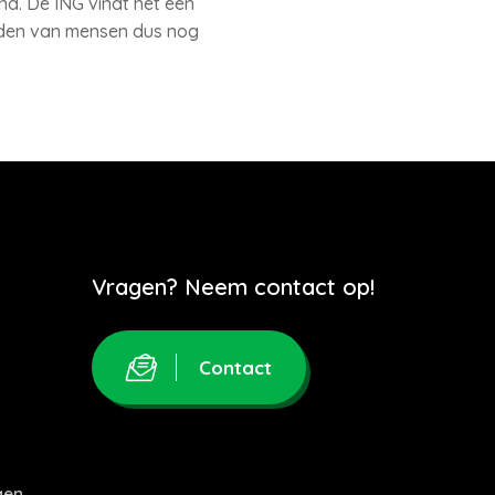
d. De ING vindt het een
lden van mensen dus nog
Vragen? Neem contact op!
Contact
gen