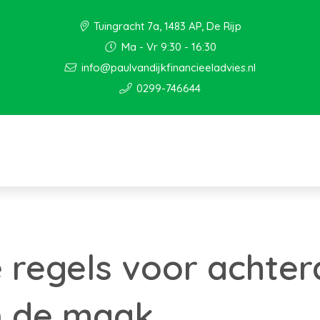
Tuingracht 7a, 1483 AP, De Rijp
Ma - Vr 9:30 - 16:30
info@paulvandijkfinancieeladvies.nl
0299-746644
 regels voor achter
n de maak