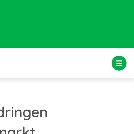
dringen
markt