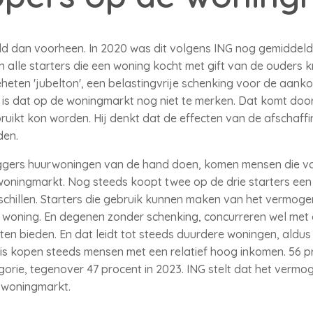
d dan voorheen. In 2020 was dit volgens ING nog gemiddeld 
 alle starters die een woning kocht met gift van de ouders k
heten 'jubelton', een belastingvrije schenking voor de aanko
 is dat op de woningmarkt nog niet te merken. Dat komt doo
uikt kon worden. Hij denkt dat de effecten van de afschaffi
den.
gers huurwoningen van de hand doen, komen mensen die voo
woningmarkt. Nog steeds koopt twee op de drie starters een
rschillen. Starters die gebruik kunnen maken van het vermog
woning. En degenen zonder schenking, concurreren wel met
n bieden. En dat leidt tot steeds duurdere woningen, aldus 
is kopen steeds mensen met een relatief hoog inkomen. 56 p
orie, tegenover 47 procent in 2023. ING stelt dat het verm
e woningmarkt.