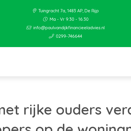
Tuingracht 7a, 1483 AP, De Rijp
Ma - Vr 9:30 - 16:30
info@paulvandijkfinancieeladvies.nl
0299-746644
met rijke ouders ver
opers op de woning