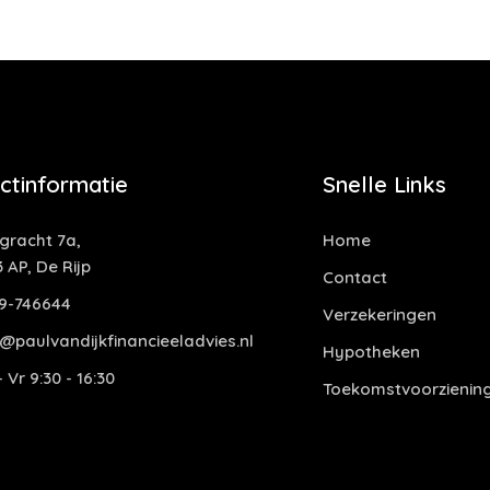
ctinformatie
Snelle Links
ngracht 7a,
Home
 AP, De Rijp
Contact
9-746644
Verzekeringen
o@paulvandijkfinancieeladvies.nl
Hypotheken
 Vr 9:30 - 16:30
Toekomstvoorzienin