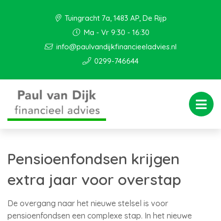
Tuingracht 7a, 1483 AP, De Rijp
Ma - Vr 9:30 - 16:30
info@paulvandijkfinancieeladvies.nl
0299-746644
Pensioenfondsen krijgen
extra jaar voor overstap
De overgang naar het nieuwe stelsel is voor
pensioenfondsen een complexe stap. In het nieuwe