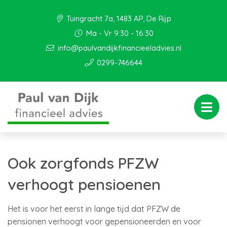
Tuingracht 7a, 1483 AP, De Rijp
Ma - Vr 9:30 - 16:30
info@paulvandijkfinancieeladvies.nl
0299-746644
Ook zorgfonds PFZW
verhoogt pensioenen
Het is voor het eerst in lange tijd dat PFZW de
pensionen verhoogt voor gepensioneerden en voor