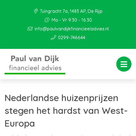
Tuingracht 7a, 1483 AP, De Rijp
Ma - Vr 9:30 - 16:30
info@paulvandijkfinancieeladvies.nl
0299-746644
Nederlandse huizenprijzen
stegen het hardst van West-
Europa