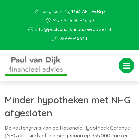
Tuingracht 7a, 1483 AP, De Rijp
Ma - Vr 9:30 - 16:30
info@paulvandijkfinancieeladvies.nl
0299-746644
Minder hypotheken met NHG
afgesloten
De kostengrens van de Nationale Hypotheek Garantie
(NHG) ligt sinds afgelopen januari op 355.000 euro en