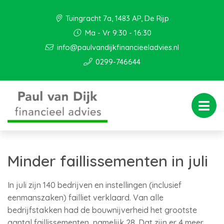
Tuingracht 7a, 1483 AP, De Rijp
Ma - Vr 9:30 - 16:30
info@paulvandijkfinancieeladvies.nl
0299-746644
Minder faillissementen in juli
In juli zijn 140 bedrijven en instellingen (inclusief
eenmanszaken) failliet verklaard. Van alle
bedrijfstakken had de bouwnijverheid het grootste
aantal faillissementen, namelijk 28. Dat zijn er 4 meer