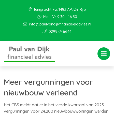
Tuingracht 7a, 1483 AP, De Rijp
Ma - Vr 9:30 - 16:30
info@paulvandijkfinancieeladvies.nl
0299-746644
Meer vergunningen voor
nieuwbouw verleend
Het CBS meldt dat er in het vierde kwartaal van 2025
vergunningen voor 24.200 nieuwbouwwoningen werden