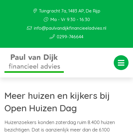
Tuingracht 7a, 1483 AP, De Rijp
Ma - Vr 9:30 - 16:30
info@paulvandijkfinancieeladvies.nl
0299-746644
Meer huizen en kijkers bij
Open Huizen Dag
Huizenzoekers konden zaterdag ruim 8.400 huizen
bezichtigen. Dat is aanzienlijk meer dan de 6.100