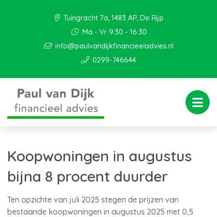
Tuingracht 7a, 1483 AP, De Rijp
Ma - Vr 9:30 - 16:30
info@paulvandijkfinancieeladvies.nl
0299-746644
Koopwoningen in augustus
bijna 8 procent duurder
Ten opzichte van juli 2025 stegen de prijzen van
bestaande koopwoningen in augustus 2025 met 0,5