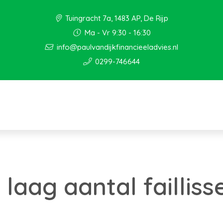
Tuingracht 7a, 1483 AP, De Rijp
Ma - Vr 9:30 - 16:30
info@paulvandijkfinancieeladvies.nl
0299-746644
h laag aantal failli