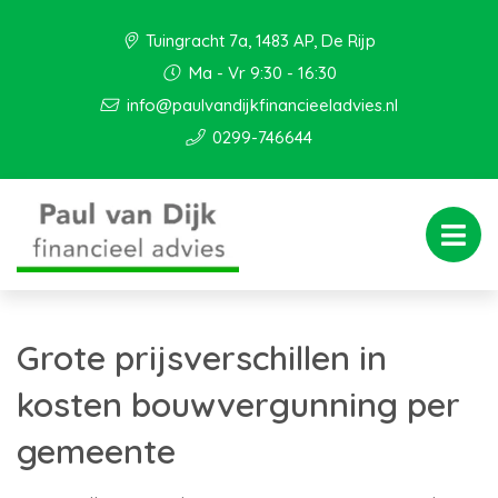
Tuingracht 7a, 1483 AP, De Rijp
Ma - Vr 9:30 - 16:30
info@paulvandijkfinancieeladvies.nl
0299-746644
Grote prijsverschillen in
kosten bouwvergunning per
gemeente