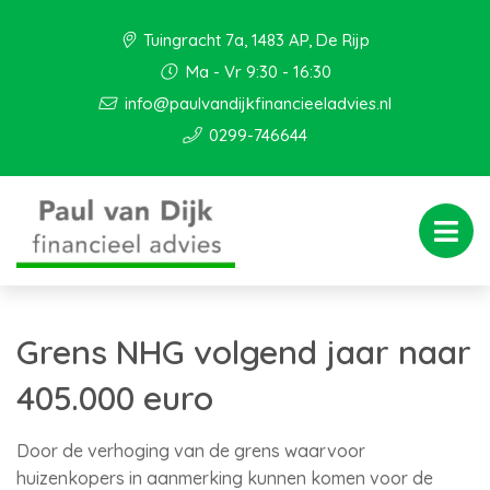
Tuingracht 7a, 1483 AP, De Rijp
Ma - Vr 9:30 - 16:30
info@paulvandijkfinancieeladvies.nl
0299-746644
Grens NHG volgend jaar naar
405.000 euro
Door de verhoging van de grens waarvoor
huizenkopers in aanmerking kunnen komen voor de