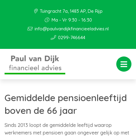
Tuingracht 7a, 1483 AP, De Rijp
Ma - Vr 9:30 - 16:30
info@paulvandijkfinancieeladvies.nl
0299-746644
Gemiddelde pensioenleeftijd
boven de 66 jaar
Sinds 2013 loopt de gemiddelde leeftijd waarop
werknemers met pensioen gaan ongeveer gelijk op met