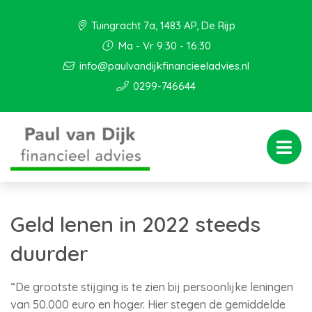
Tuingracht 7a, 1483 AP, De Rijp
Ma - Vr 9:30 - 16:30
info@paulvandijkfinancieeladvies.nl
0299-746644
Geld lenen in 2022 steeds
duurder
“De grootste stijging is te zien bij persoonlijke leningen
van 50.000 euro en hoger. Hier stegen de gemiddelde