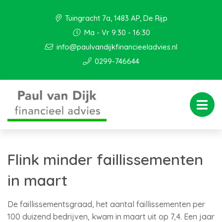
Tuingracht 7a, 1483 AP, De Rijp
Ma - Vr 9:30 - 16:30
info@paulvandijkfinancieeladvies.nl
0299-746644
Flink minder faillissementen
in maart
De faillissementsgraad, het aantal faillissementen per
100 duizend bedrijven, kwam in maart uit op 7,4. Een jaar