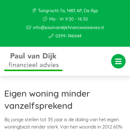
Tuingracht 7a, 1483 AP, De Rijp
Ma - Vr 9:30 - 16:30
info@paulvandijkfinancieeladvies.nl
0299-746644
Eigen woning minder
vanzelfsprekend
Bij jonge stellen tot 35 jaar is de daling van het eigen
woningbezit minder sterk. Van hen woonde in 2012 60%