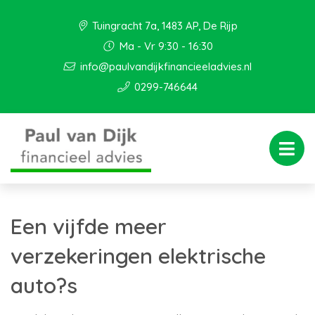
Tuingracht 7a, 1483 AP, De Rijp
Ma - Vr 9:30 - 16:30
info@paulvandijkfinancieeladvies.nl
0299-746644
Een vijfde meer
verzekeringen elektrische
auto?s