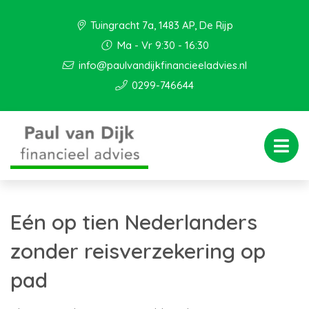
Tuingracht 7a, 1483 AP, De Rijp
Ma - Vr 9:30 - 16:30
info@paulvandijkfinancieeladvies.nl
0299-746644
Eén op tien Nederlanders
zonder reisverzekering op
pad