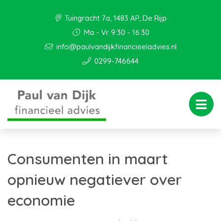
Tuingracht 7a, 1483 AP, De Rijp
Ma - Vr 9:30 - 16:30
info@paulvandijkfinancieeladvies.nl
0299-746644
Consumenten in maart
opnieuw negatiever over
economie