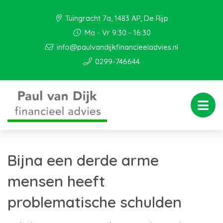
Tuingracht 7a, 1483 AP, De Rijp
Ma - Vr 9:30 - 16:30
info@paulvandijkfinancieeladvies.nl
0299-746644
Bijna een derde arme
mensen heeft
problematische schulden