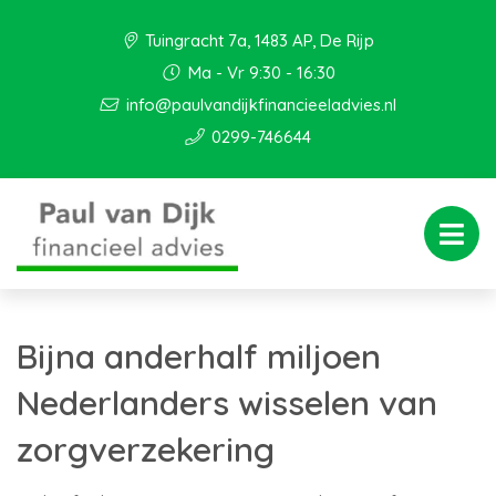
Tuingracht 7a, 1483 AP, De Rijp
Ma - Vr 9:30 - 16:30
info@paulvandijkfinancieeladvies.nl
0299-746644
Bijna anderhalf miljoen
Nederlanders wisselen van
zorgverzekering