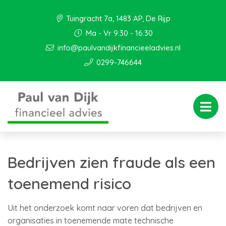
Tuingracht 7a, 1483 AP, De Rijp
Ma - Vr 9:30 - 16:30
info@paulvandijkfinancieeladvies.nl
0299-746644
Bedrijven zien fraude als een
toenemend risico
Uit het onderzoek komt naar voren dat bedrijven en
organisaties in toenemende mate technische