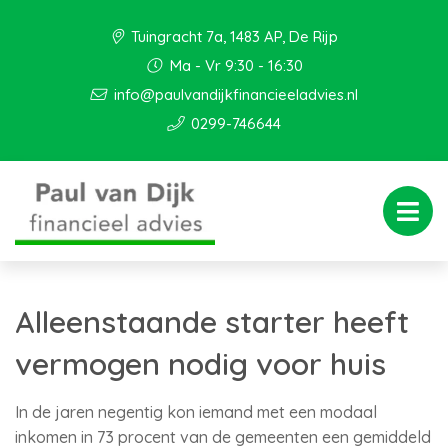
Tuingracht 7a, 1483 AP, De Rijp
Ma - Vr 9:30 - 16:30
info@paulvandijkfinancieeladvies.nl
0299-746644
Alleenstaande starter heeft
vermogen nodig voor huis
In de jaren negentig kon iemand met een modaal
inkomen in 73 procent van de gemeenten een gemiddeld