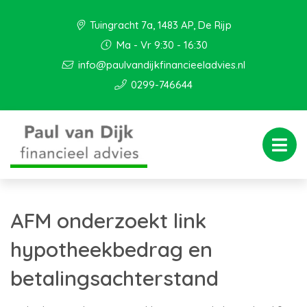
Tuingracht 7a, 1483 AP, De Rijp
Ma - Vr 9:30 - 16:30
info@paulvandijkfinancieeladvies.nl
0299-746644
AFM onderzoekt link
hypotheekbedrag en
betalingsachterstand