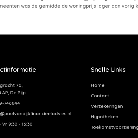
emeenten was de gemiddelde woningprijs lager dan vorig k
ctinformatie
Snelle Links
ngracht 7a,
Home
 AP, De Rijp
Contact
9-746644
Verzekeringen
o@paulvandijkfinancieeladvies.nl
Hypotheken
 Vr 9:30 - 16:30
Toekomstvoorzienin