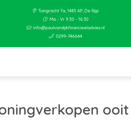
Tuingracht 7a, 1483 AP, De Rijp
Ma - Vr 9:30 - 16:30
info@paulvandijkfinancieeladvies.nl
0299-746644
ningverkopen ooit 