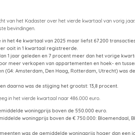
icht van het Kadaster over het vierde kwartaal van vorig jaa
te bevindingen.
in het 4e kwartaal van 2025 maar liefst 67.200 transacties.
er ooit in 1 kwartaal registreerde.
an 1 jaar geleden en 7 procent meer dan het vorige kwart
door meer verkopen van appartementen en hoek- en tusse
n (G4: Amsterdam, Den Haag, Rotterdam, Utrecht) was de st
n daarna was de stijging het grootst: 13,8 procent.
eg in het vierde kwartaal naar 486.000 euro.
emiddelde woningprijs boven de 550.000 euro.
middelde woningprijs boven de € 750.000: Bloemendaal, B
gemeenten was de gemiddelde woningprijs hoger dan een j