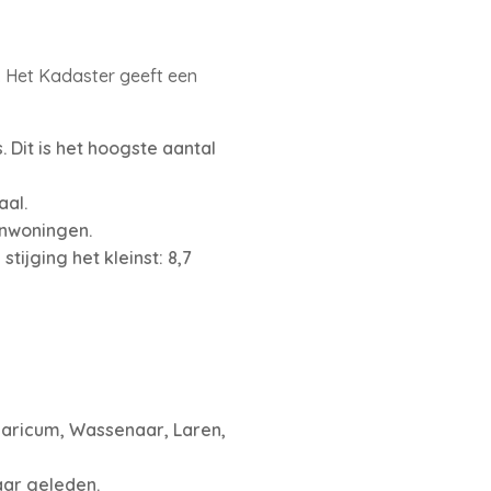
r. Het Kadaster geeft een
 Dit is het hoogste aantal
aal.
nwoningen.
ijging het kleinst: 8,7
laricum, Wassenaar, Laren,
aar geleden.