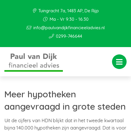
Tuingracht 7a, 1483 AP, De Rijp
Ma - Vr 9:30 - 16:30
info@paulvandijkfinancieeladvies.nl
0299-746644
Meer hypotheken
aangevraagd in grote steden
Uit de cijfers van HDN blijkt dat in het tweede kwartaal
bijna 140.000 hypotheken zijn aangevraagd. Dat is voor