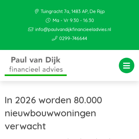
Tuingracht 7a, 1483 AP, De Rijp
Ma - Vr 9:30 - 16:30
info@paulvandijkfinancieeladvies.nl
0299-746644
In 2026 worden 80.000
nieuwbouwwoningen
verwacht